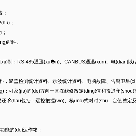
)表；
护(hu)；
力；
ong)能性。
n)机(ji)制：RS-485通迅(xu🎃n)、CANBUS通迅(xun)、电(dian)以
资料，涵盖检测统计资料、录波统计资料、电脑故障、告警卫星(xing)ღ信
)；可家(jia)的(de)方向一直在线修改定(ding)值和投退守(shou
)，主要还🥀(hai)包括：远控把握(wo)、模(mo)式对时(shi)、定
e)功能的(de)运作箱；