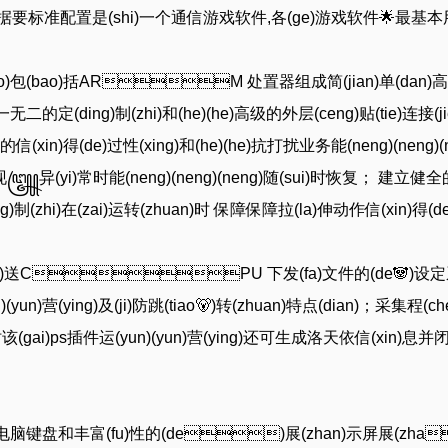
(hui)根(gen)据要标准配置是(shi)一个通信游戏软件,各(ge)游戏软件🌟最
)主要(yao)包(bao)括ARM 处置器组成简(jian)单(
一无二的定(ding)制(zhi)和(he)(he)高级的外层(ceng)贴(tie)连接(ji
信(xin)得(de)过性(xing)和(he)(he)抗打扰业务能(neng)(neng)(ne
异(yi)常时能(neng)(neng)(neng)随(sui)时恢复； 建立健全的软(ru
ding)制(zhi)在(zai)运转(zhuan)时 保障保障拉(la)伸动作信(xin)得(d
g)发(fa)送CPU 下发(fa)文件的(de🐼)设定系
)(yun)营(ying)及(ji)防跳(tiao🐻)转(zhuan)特点(dian)；采集程
gai)ps插件运(yun)(yun)营(ying)还可生成洛天依信(xin)息并闭(bi)
e)填写电脑键盘和丰富(fu)性的(de)展(zhan)示屏展(