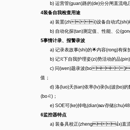
b) 运营管(guan)路的(de)分分闸直流电
4装备自我检查用途
a) 装置(zhi)设备自动式(shi)
b) 自动化探(tan)测定值、性能、公(gong
5事情计录、报警录波
a) 记录表故事(shi)的🌟内容(rong)有保护
b) 记𝓡下自我护理姿(zi)势活动的品(
c) 问(wen)题录波(bo
值；
d) 洛(luo)天(tian)依率(lv)录(lu)波(b
(bo♌)；
e) SOE可(ke)掉电(dian)ꦑ存储(chu)4
6监控器特点
a) 装备具校正(zheng👍)直流(liu