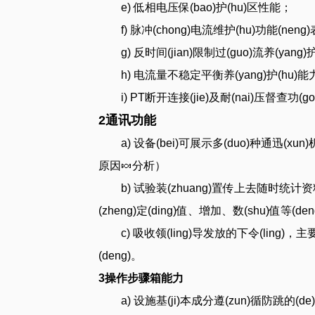
e) 低相电压保(bao)护(hu)区性能；
f) 脉冲(chong)电流维护(hu)功能(neng
g) 反时间(jian)限制过(guo)流养(yang)
h) 电流量不稳定平衡养(yang)护(hu)能
i) PT断开连接(jie)及耐(nai)压督查功(g
2通讯功能
a) 设备(bei)可展示多(duo)种通迅(xu
原因🍬分析）
b) 试验装(zhuang)置传上去随时统计
(zheng)定(ding)值、增加、数(shu)值等(deng
c) 吸收领(ling)导发放的下令(ling
(deng)。
3操作步骤箱能力
a) 设施基(ji)本成分遵(zun)循防跳的(d