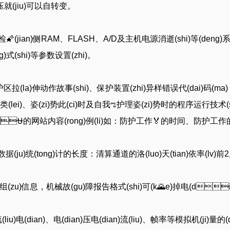
压就(jiu)可以自转变。
检🌠(jian)侧RAM、FLASH、A/D及主机电源消逝(shi)等(deng)系
)式(shi)等参数设置(zhi)。
区拉(la)伸动作故事(shi)、保护装置(zhi)异样错误代(dai)码(ma
pin)类(lei)、姿(zi)势此(ci)时及自我ಌ护理姿(zi)势时的程序运行技术(
)⛎的网站内容(rong)例(li)如：防护工作🏅的时间、
o)的数据(ju)统(tong)计的长度：清算通道的洛(luo)天(tian)依率(lv
8组(zu)信息，机械故(gu)障报告格式(shi)可(k🌄e)掉电(dian)存储
)电(dian)、电(dian)压电(dian)流(liu)、帧率等模拟机(ji)量的(d