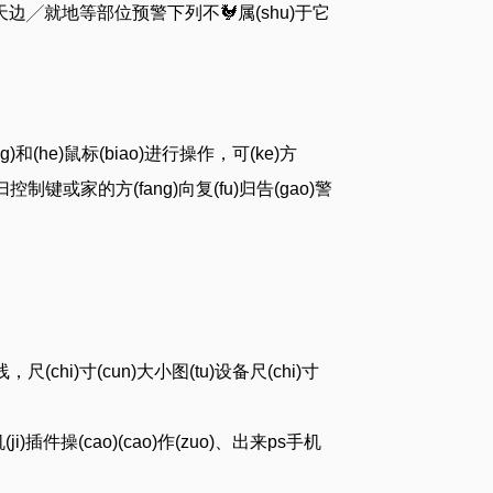
a)、天边╱就地等部位预警下列不🐓属(shu)于它
eng)和(he)鼠标(biao)进行操作，可(ke)方
家的方(fang)向复(fu)归告(gao)警
，尺(chi)寸(cun)大小图(tu)设备尺(chi)寸
(ji)插件操(cao)(cao)作(zuo)、出来ps手机