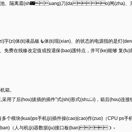
)电池、隔离霜(sh🌃uang)刀(dao)闸(zh
字(zi)字(zi)体(ti)液晶板🧜体(ti)现(xian)、的状态的电源指的是灯(d
阻止、免费在线修改定值或投退保(bao)護特点，并可(ke)能够 复(fu)归控制键或
高机箱。
)装,采用了后(hou)拔插的插件”式(shi)形式(shඣi)，箱后(hou)连接线
个模块(kuai)ps手机(ji)插件操(cao)(cao)作(zuo)（CPU ps手机
I 板(ban)（人与机(ji)器数据(ju)接口板(ban)）。