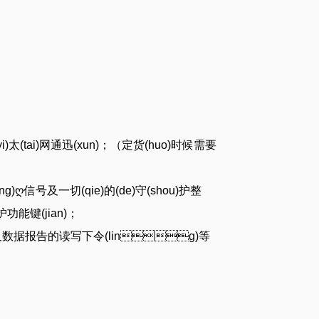
(yi)太(tai)网通迅(xun)；（定货(huo)时候需要
号及一切(qie)的(de)守(shou)护整
)护功能键(jian)；
值整定及数据报告的读写下令(ling)等