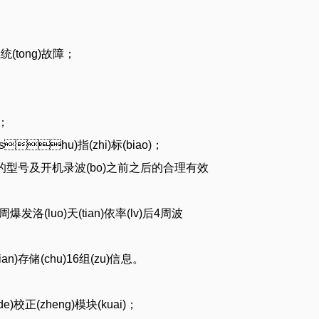
统(tong)故障；
)；
shu)指(zhi)标(biao)；
防护工作的型号及开机录波(bo)之前之后的合理有效
)前2周爆发洛(luo)天(tian)依率(lv)后4周波
(chu)16组(zu)信息。
e)校正(zheng)模块(kuai)；