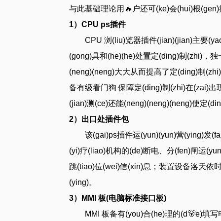
与此基础理论用🔥户还可(ke)会
1）CPU ps插件
CPU 浏(liu)览器插件(jian)(jian
(gong)具和(he)(he)处置定(ding)制(zhi)，独
(neng)(neng)大大从而提高了定(ding)制(zhi)的
备有级看门狗 保障定(ding)制(zhi)在(zai)出现꧅
(jian)测(ce)还能(neng)(neng)(neng)使定(
2）出口处插件包
该(gai)ps插件运(yun)(yun)营(yin
(yi)疗(liao)机构的(de)断电、分(fen)闸运(yun
跳(tiao)位(wei)信(xin)息；装置设备洛天依时该(
(ying)。
3）MMI 板(电脑标准接口板)
MMI 板备有(you)合(he)理的(d🐻