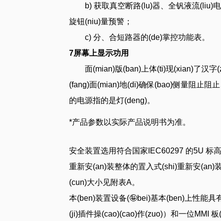
b) 获取真空断路(lu)器、全钒液流(liu
旋钮(niu)量预警；
c) 分、合短路器的(de)掌控功能表。
7屏幕上显示功用
面(mian)版(ban)上体(ti)现(xian)了汉
(fang)面(mian)地(di)确保(bao)侧量阻止
的电源指的是灯(deng)。
*产品参数以实际产品说明书为准。
安全装置选用符合国家IEC60297 的5U 标
重新安(an)装整体的置入式(shi)重新安(an
(cun)大小见附表A。
本(ben)装置设备(🤪bei)基本(ben)上性能具有多
(ji)插件操(cao)(cao)作(zuo)）和一位MM